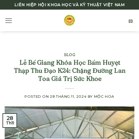
Skip
LIÊN HIỆP HỘI KHOA HỌC VÀ KỸ THUẬT VIỆT NAM
to
content
BLOG
Lễ Bế Giảng Khóa Học Bấm Huyệt
Thập Thủ Đạo K24: Chặng Đường Lan
Tỏa Giá Trị Sức Khỏe
POSTED ON
28 THÁNG 11, 2024
BY
MỘC HOA
28
Th11