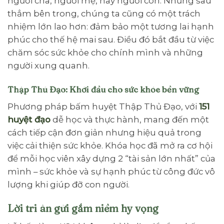
người cha, người mẹ, hay người con. Nhưng sâu
thẳm bên trong, chúng ta cũng có một trách
nhiệm lớn lao hơn: đảm bảo một tương lai hạnh
phúc cho thế hệ mai sau. Điều đó bắt đầu từ việc
chăm sóc sức khỏe cho chính mình và những
người xung quanh.
Thập Thủ Đạo: Khởi đầu cho sức khỏe bền vững
Phương pháp bấm huyệt Thập Thủ Đạo, với
151
huyệt đạo
dễ học và thực hành, mang đến một
cách tiếp cận đơn giản nhưng hiệu quả trong
việc cải thiện sức khỏe. Khóa học đã mở ra cơ hội
để mỗi học viên xây dựng 2 “tài sản lớn nhất” của
mình – sức khỏe và sự hạnh phúc từ công đức vô
lượng khi giúp đỡ con người.
Lời tri ân gửi gắm niềm hy vọng